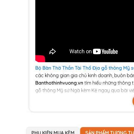
Bộ Bàn Thờ Thần Tài Thổ Địa gỗ thông Mỹ 
các không gian gia chủ kinh doanh, buôn bá
Banthothinhvuong.vn
tìm hiểu những thông 
gỗ thông Mỹ sứ Ngà kèm Kệ ngay qua bài viế
Giới thiệu về sản phẩm Bà
Ngà kèm Kệ
Hiện nay, tại Bàn thờ Thịnh Vượng đang cu
nổi kèm kệ
với mức giá thành vô cùng phải 
PHỤ KIỆN MUA KÈM
SẢN PHẨM TƯƠNG T