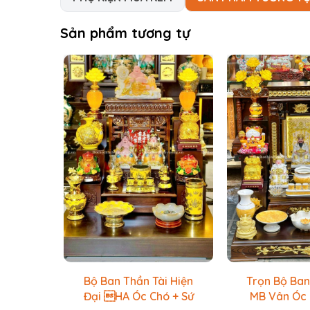
Ngà đem lại tính thẩm mỹ vô cùng cao cho 
chúng tôi được sản xuất với 3 kích thước:
- K
Sản phẩm tương tự
x Sâu 56 x Cao 71
- Kích thước 3:
Ngang 56 x 
lại quá trình sử dụng tiện lợi nhất.
Bộ Ban Thần Tài Hiện
Trọn Bộ Ban
Đại HA Óc Chó + Sứ
MB Vân Óc 