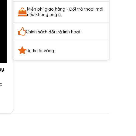
Miễn phí giao hàng - Đổi trả thoải mái
nếu không ưng ý.
Chính sách đổi trả linh hoạt.
Uy tín là vàng.
ng
ịa
ứ
à