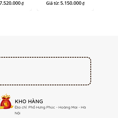
nix Vàng
Kệ Sen
7.520.000
5.150.000
Giá từ:
Giá t
₫
₫
KHO HÀNG
Địa chỉ: Phố Hưng Phúc - Hoàng Mai - Hà
Nội