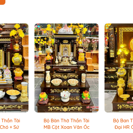
không gian sử dụng.
Quy cách bàn thờ thần tài, thổ địa
tại
ích thước 1:
Ngang 41 x Sâu 48 x Cao 61
- Kích thước 2:
Ngang 
Sâu 61 x Cao 76
Ngoài ra, chúng tôi còn tặng kèm kệ nhằm đ
 Thần Tài
Bộ Bàn Thờ Thần Tài
Bộ Ban T
Chó + Sứ
MB Cột Xoan Vân Óc
Đại HR 