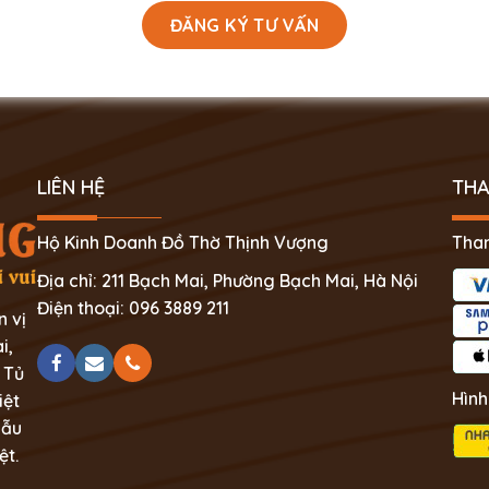
LIÊN HỆ
THA
Hộ Kinh Doanh Đồ Thờ Thịnh Vượng
Than
Địa chỉ: 211 Bạch Mai, Phường Bạch Mai, Hà Nội
Điện thoại: 096 3889 211
n vị
i,
 Tủ
Hình
iệt
mẫu
ệt.