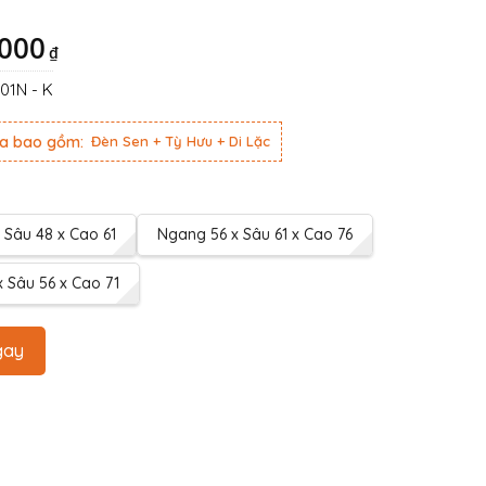
,000
₫
1N - K
ưa bao gồm:
Đèn Sen + Tỳ Hưu + Di Lặc
 Sâu 48 x Cao 61
Ngang 56 x Sâu 61 x Cao 76
 Sâu 56 x Cao 71
gay