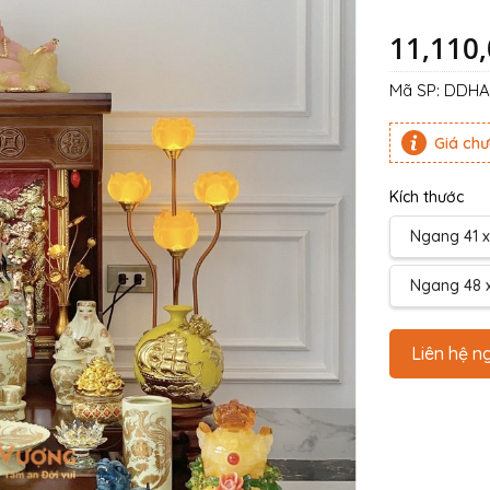
11,110
Mã SP:
DDHA0
Giá ch
Kích thước
Ngang 41 x
Ngang 48 x
Liên hệ n