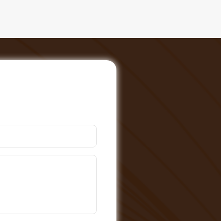
 đã
 mà
.
uổi
địa