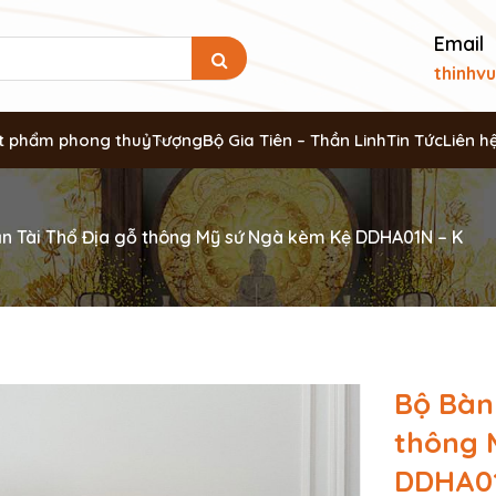
Email
thinhv
t phẩm phong thuỷ
Tượng
Bộ Gia Tiên – Thần Linh
Tin Tức
Liên h
n Tài Thổ Địa gỗ thông Mỹ sứ Ngà kèm Kệ DDHA01N – K
Bộ Bàn
thông 
DDHA01