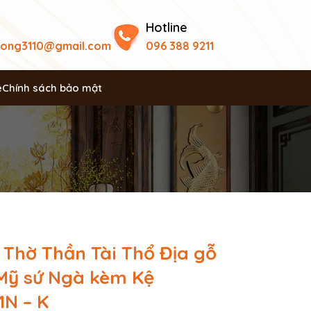
Hotline
uong3110@gmail.com
096 388 9211
ệ
Chính sách bảo mật
 Thờ Thần Tài Thổ Địa gỗ
Mỹ sứ Ngà kèm Kệ
N – K