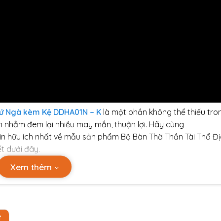
sứ Ngà kèm Kệ DDHA01N – K
là một phần không thể thiếu tro
n nhằm đem lại nhiều may mắn, thuận lợi. Hãy cùng
tin hữu ích nhất về mẫu sản phẩm Bộ Bàn Thờ Thần Tài Thổ Đ
t dưới đây.
Xem thêm
n Thờ Thần Tài Thổ Địa gỗ thông Mỹ s
ng cấp sản phẩm
bàn thờ thần tài thổ địa gỗ Thông Mỹ sứ Ng
chăng.
Thiết kế bàn thờ thần tài thổ địa
được chạm khắc sứ
Ự