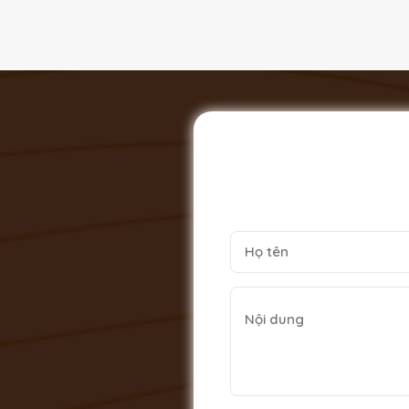
Ý nghĩa của việc lập Bàn T
Ngà
Theo truyền thuyết, Thần Tài được biết đến là 
vô cùng lạc xuống trần gian và không nhớ đượ
nhưng ông đi đến đâu, mọi người đều làm ăn 
người Việt ta luôn tin rằng việc
thờ cúng Thầ
làm ăn phát đạt, suôn sẻ,... Và ngày nay th
Thông thường, phong tục thờ cúng Thần tài t
tà khí, cai quản không gian sinh sống của gi
với thiết kế bắt mắt đã thu hút được rất nhiề