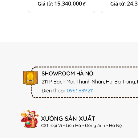
Kim Sa 01
Vàng
15.340.000
24.
Giá từ:
Giá từ:
₫
SHOWROOM HÀ NỘI
211 P. Bạch Mai, Thanh Nhàn, Hai Bà Trưng,
Điện thoại:
0963.889.211
XƯỞNG SẢN XUẤT
CS1: Đại Vĩ - Liên Hà - Đông Anh - Hà Nội