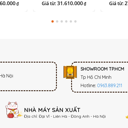
 Đá
Chó + Sứ Ngà Vàng
Đá O
360.000
31.610.000
2
Giá từ:
Giá từ:
₫
₫
SHOWROOM TP.HCM
 Hà Nội
Tp Hồ Chí Minh
Hotline:
0963.889.211
NHÀ MÁY SẢN XUẤT
Địa chỉ: Đại Vĩ - Liên Hà - Đông Anh - Hà Nội