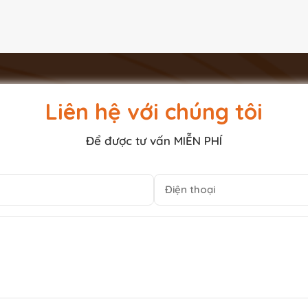
hờ Thần Tài Thổ Địa gỗ thông Mỹ sứ
vị thần cai quản tiền tài ở thiên giới, tuy nhiên trong một lần
c mình là ai. Chính vì vậy
Thần tài
đi lang thang khắp nơi
Liên hệ với chúng tôi
phát đạt đến đến, đem lại vận may cho gia chủ.
Chính vì vậy
n tài
sẽ giúp gia đình gặp nhiều may mắn, thuận lợi, quá trình
Để được tư vấn MIỄN PHÍ
ường lấy ngày mùng 10 tết hàng năm để làm ngày vía Thần tài
hường được thờ chung với thổ địa - người có khả năng xua đ
a chủ.
Trên thị trường hiện nay các
mẫu bàn thờ thần tài thổ 
u gia chủ.