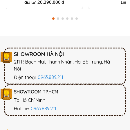
20.290.000
₫
Giá từ:
Liên 
SHOWROOM HÀ NỘI
211 P. Bạch Mai, Thanh Nhàn, Hai Bà Trưng, Hà
Nội
Điện thoại:
0963.889.211
SHOWROOM TP.HCM
Tp Hồ Chí Minh
Hotline:
0963.889.211