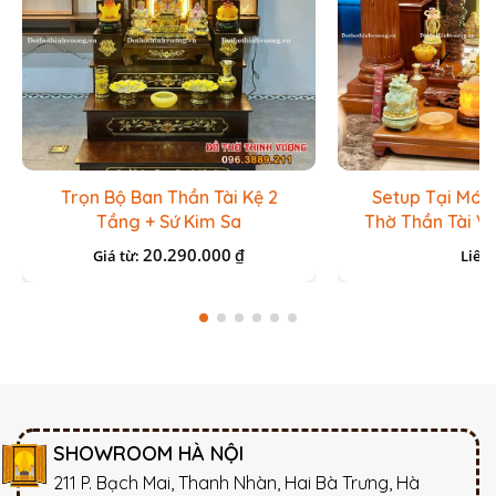
Trọn Bộ Ban Thần Tài Kệ 2
Setup Tại Món
Tầng + Sứ Kim Sa
Thờ Thần Tài V
Lưu Ly Đ
20.290.000
₫
Giá từ:
Liên 
SHOWROOM HÀ NỘI
211 P. Bạch Mai, Thanh Nhàn, Hai Bà Trưng, Hà