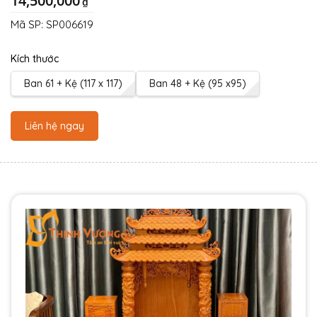
14,500,000
₫
Mã SP:
SP006619
Kích thước
Ban 61 + Kệ (117 x 117)
Ban 48 + Kệ (95 x95)
Liên hệ ngay