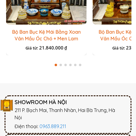
Bộ Ban Bục Kệ Mái Bằng Xoan
Bộ Ban Bục Kệ 
Vân Mầu Óc Chó + Men Lam
Vân Mầu Óc Chó
Xanh
21.840.000
23.7
₫
Giá từ:
Giá từ:
SHOWROOM HÀ NỘI
211 P. Bạch Mai, Thanh Nhàn, Hai Bà Trưng, Hà
Nội
Điện thoại:
0963.889.211