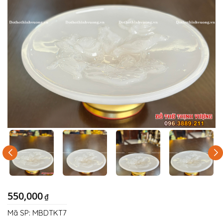
550,000
₫
Mã SP:
MBDTKT7