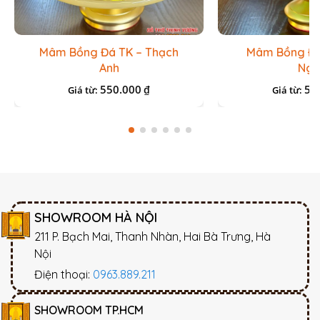
Mâm Bồng Đá TK – Thạch
Mâm Bồng Đá
Anh
Ng
550.000
55
₫
Giá từ:
Giá từ:
SHOWROOM HÀ NỘI
211 P. Bạch Mai, Thanh Nhàn, Hai Bà Trưng, Hà
Nội
Điện thoại:
0963.889.211
SHOWROOM TP.HCM