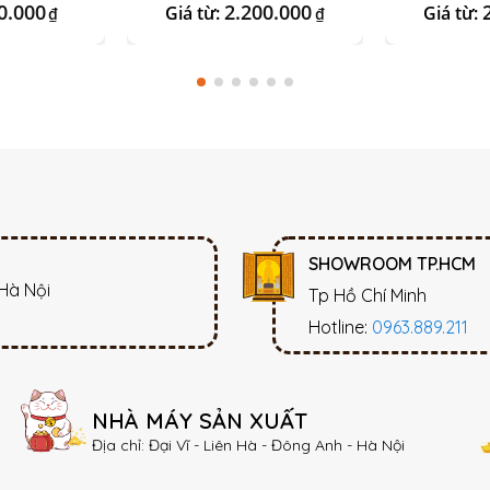
0.000
2.200.000
Giá từ:
Giá từ:
₫
₫
SHOWROOM TP.HCM
 Hà Nội
Tp Hồ Chí Minh
Hotline:
0963.889.211
NHÀ MÁY SẢN XUẤT
Địa chỉ: Đại Vĩ - Liên Hà - Đông Anh - Hà Nội