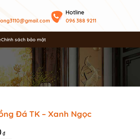
Hotline
uong3110@gmail.com
096 388 9211
ệ
Chính sách bảo mật
ng Đá TK – Xanh Ngọc
0
₫