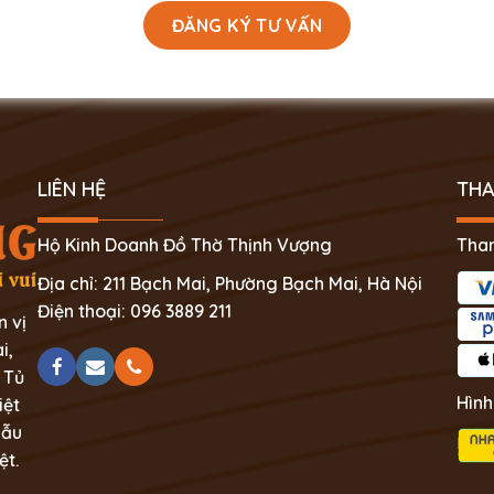
LIÊN HỆ
THA
Hộ Kinh Doanh Đồ Thờ Thịnh Vượng
Than
Địa chỉ: 211 Bạch Mai, Phường Bạch Mai, Hà Nội
Điện thoại: 096 3889 211
n vị
i,
 Tủ
Hình
iệt
mẫu
ệt.