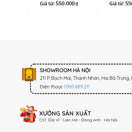
550.000
55
Giá từ:
Giá từ:
₫
SHOWROOM HÀ NỘI
211 P. Bạch Mai, Thanh Nhàn, Hai Bà Trưng,
Điện thoại:
0963.889.211
XƯỞNG SẢN XUẤT
CS1: Đại Vĩ - Liên Hà - Đông Anh - Hà Nội