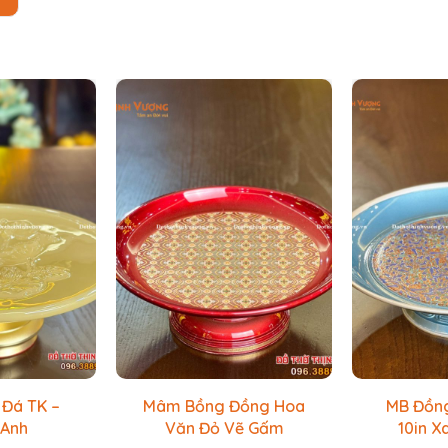
Đá TK –
Mâm Bồng Đồng Hoa
MB Đồng
 Anh
Văn Đỏ Vẽ Gấm
10in X