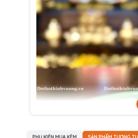
PHỤ KIỆN MUA KÈM
SẢN PHẨM TƯƠNG T