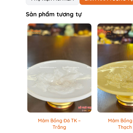
Sản phẩm tương tự
Mâm Bồng Đá TK –
Mâm Bồng 
Trắng
Thạch