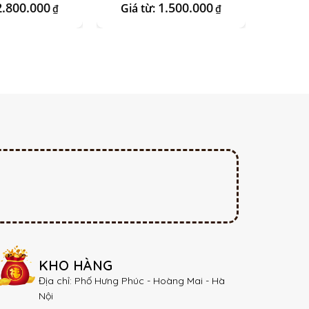
2.800.000
1.500.000
Giá từ:
Giá 
₫
₫
KHO HÀNG
Địa chỉ: Phố Hưng Phúc - Hoàng Mai - Hà
Nội