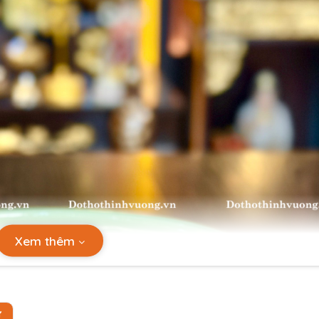
Xem thêm
Ự