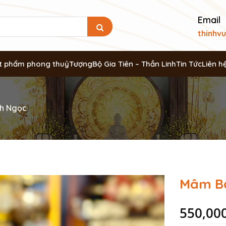
Email
thinhv
t phẩm phong thuỷ
Tượng
Bộ Gia Tiên – Thần Linh
Tin Tức
Liên h
h Ngọc
Mâm Bồ
550,00