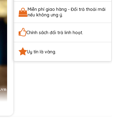
Miễn phí giao hàng - Đổi trả thoải mái
nếu không ưng ý.
Chính sách đổi trả linh hoạt.
Uy tín là vàng.