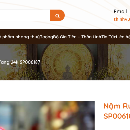
Email
thinhv
t phẩm phong thuỷ
Tượng
Bộ Gia Tiên – Thần Linh
Tin Tức
Liên h
Vàng 24k SP006187
Nậm Rư
SP0061