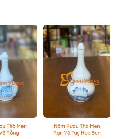
ợu Thờ Men
Nậm Rượu Thờ Men
Nậm 
Vẽ Rồng
Rạn Vẽ Tay Hoa Sen
Rạn 