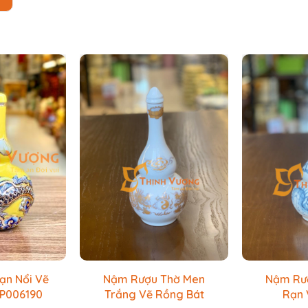
ạn Nổi Vẽ
Nậm Rượu Thờ Men
Nậm Rư
SP006190
Trắng Vẽ Rồng Bát
Rạn 