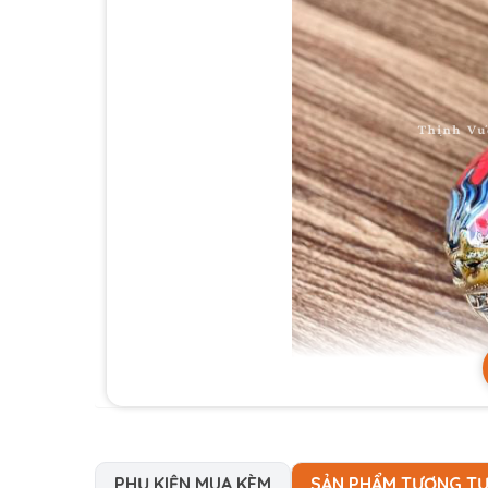
PHỤ KIỆN MUA KÈM
SẢN PHẨM TƯƠNG T