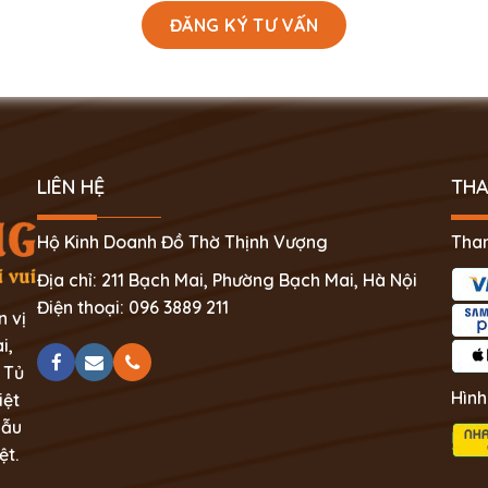
LIÊN HỆ
THA
Hộ Kinh Doanh Đồ Thờ Thịnh Vượng
Than
Địa chỉ: 211 Bạch Mai, Phường Bạch Mai, Hà Nội
Điện thoại: 096 3889 211
n vị
i,
 Tủ
Hình
iệt
mẫu
ệt.