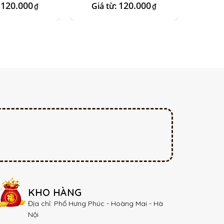
120.000
120.000
:
Giá từ:
Giá
₫
₫
KHO HÀNG
Địa chỉ: Phố Hưng Phúc - Hoàng Mai - Hà
Nội