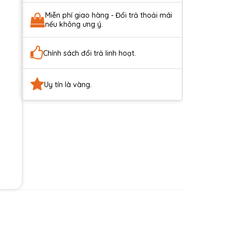
Miễn phí giao hàng - Đổi trả thoải mái
nếu không ưng ý.
Chính sách đổi trả linh hoạt.
Uy tín là vàng.