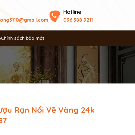
Hotline
uong3110@gmail.com
096 388 9211
ệ
Chính sách bảo mật
ợu Rạn Nổi Vẽ Vàng 24k
87