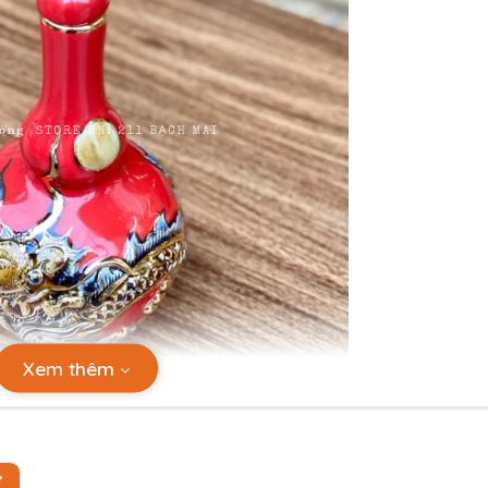
Xem thêm
Ự