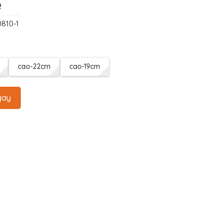
ệ
810-1
cao-22cm
cao-19cm
gay