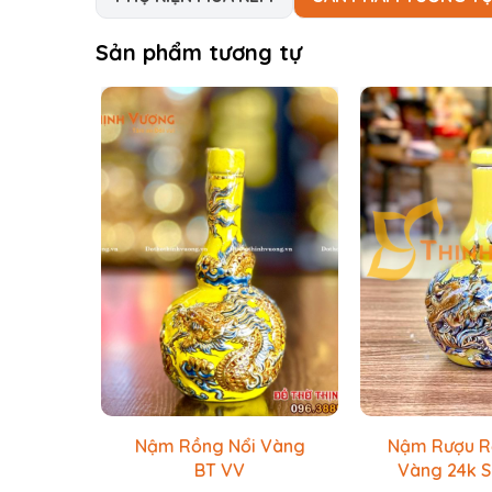
Sản phẩm tương tự
Nậm Rồng Nổi Vàng
Nậm Rượu R
BT VV
Vàng 24k 