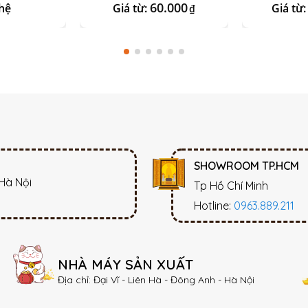
Tràng
60.000
hệ
Giá từ:
Giá từ
₫
SHOWROOM TP.HCM
 Hà Nội
Tp Hồ Chí Minh
Hotline:
0963.889.211
NHÀ MÁY SẢN XUẤT
Địa chỉ: Đại Vĩ - Liên Hà - Đông Anh - Hà Nội