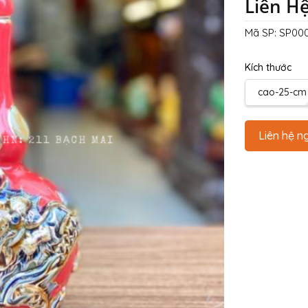
Liên H
Mã SP:
SP000
Kích thước
cao-25-cm
Liên hệ n