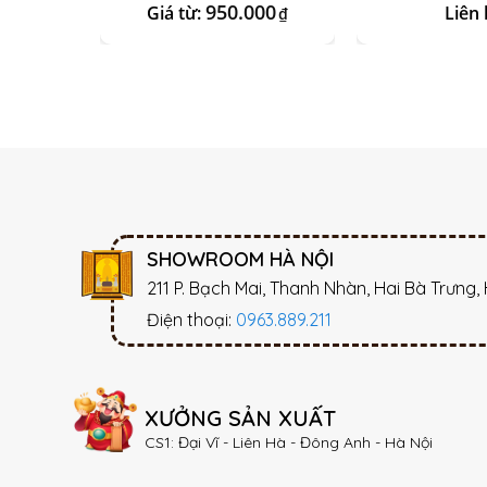
950.000
Giá từ:
Liên 
₫
SHOWROOM HÀ NỘI
211 P. Bạch Mai, Thanh Nhàn, Hai Bà Trưng,
Điện thoại:
0963.889.211
XƯỞNG SẢN XUẤT
CS1: Đại Vĩ - Liên Hà - Đông Anh - Hà Nội