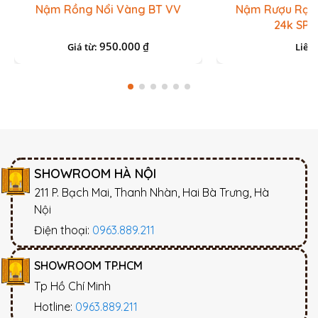
Nậm Rồng Nổi Vàng BT VV
Nậm Rượu Rạn 
24k SP0
950.000
₫
Giá từ:
Liên 
SHOWROOM HÀ NỘI
211 P. Bạch Mai, Thanh Nhàn, Hai Bà Trưng, Hà
Nội
Điện thoại:
0963.889.211
SHOWROOM TP.HCM
Tp Hồ Chí Minh
Hotline:
0963.889.211