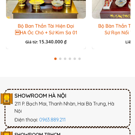
Bộ Ban Thần Tài Hiện Đại
Bộ Bàn Thần Tài
HA Óc Chó + Sứ Kim Sa 01
Sứ Rạn Nổi V
15.340.000
₫
Giá từ:
Liên 
SHOWROOM HÀ NỘI
211 P. Bạch Mai, Thanh Nhàn, Hai Bà Trưng, Hà
Nội
Điện thoại:
0963.889.211
SHOWROOM TP.HCM