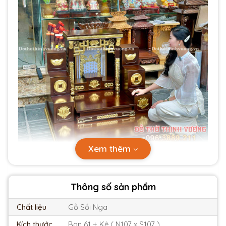
Xem thêm
Thông số sản phẩm
Chất liệu
Gỗ Sồi Nga
Kích thước
Ban 61 + Kệ ( N107 x S107 )