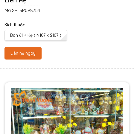
Liên Hệ
Mã SP:
SP098754
Kích thước
Ban 61 + Kệ ( N107 x S107 )
Liên hệ ngay