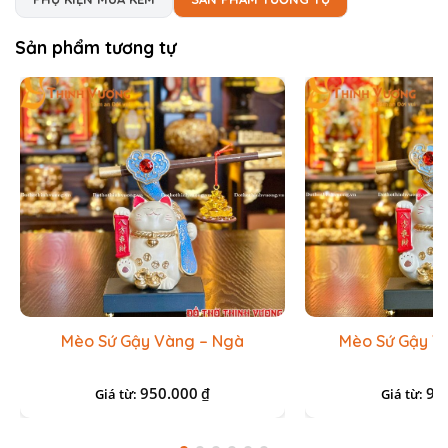
Sản phẩm tương tự
Mèo Sứ Gậy Vàng – Ngà
Mèo Sứ Gậy V
950.000
95
₫
Giá từ:
Giá từ: