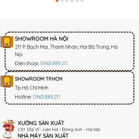
SHOWROOM HÀ NỘI
211 P. Bạch Mai, Thanh Nhàn, Hai Bà Trưng, Hà
Nội
Điện thoại:
0963.889.211
SHOWROOM TP.HCM
Tp Hồ Chí Minh
Hotline:
0963.889.211
XƯỞNG SẢN XUẤT
CS1: Đại Vĩ - Liên Hà - Đông Anh - Hà Nội
NHÀ MÁY SẢN XUẤT