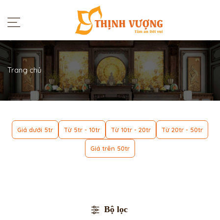
Trang chủ
Giá dưới 5tr
Từ 5tr - 10tr
Từ 10tr - 20tr
Từ 20tr - 50tr
Giá trên 50tr
Bộ lọc