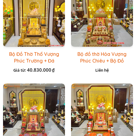
Bộ Đồ Thờ Thổ Vượng
Bộ đồ thờ Hỏa Vượng
Phúc Trường + Đá
Phúc Chiêu + Bộ Đồ
Onix Vàng
Thờ Đá Đỏ Bọc Đồng
40.830.000
₫
Giá từ:
Liên hệ
Cao cấp