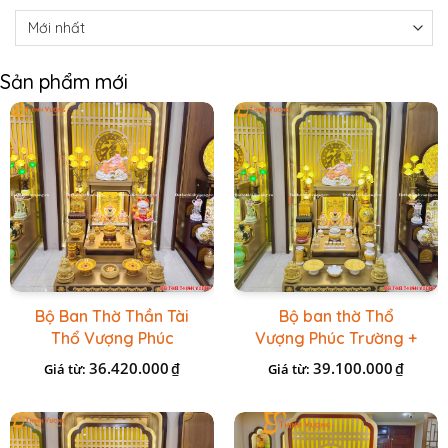
Sản phẩm mới
Bộ Ban Thờ Thần Tài
Bộ ban thờ Thổ
Thổ Vượng Phúc
Vượng Phúc Trường +
Trường + Bộ Đồ Sứ
Đồ Sứ Vàng Đá Cao
36.420.000
39.100.000
₫
₫
Giá từ:
Giá từ:
Cao Cấp Gấm Vàng
Cấp