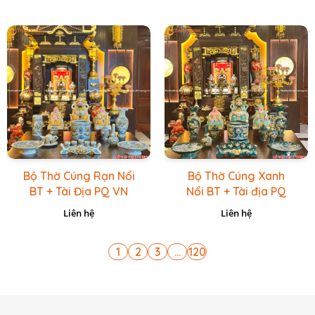
Bộ Thờ Cúng Rạn Nổi
Bộ Thờ Cúng Xanh
BT + Tài Địa PQ VN
Nổi BT + Tài địa PQ
Vàng Caro
VN Xanh Lục
Liên hệ
Liên hệ
1
2
3
...
120