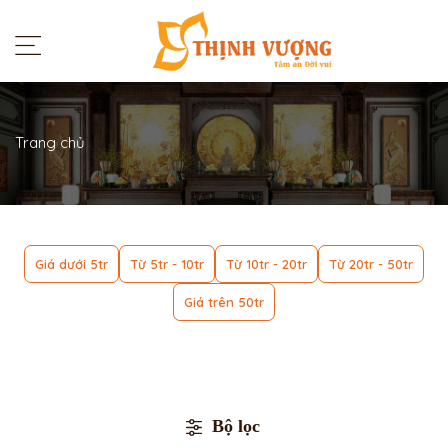
Trang chủ
Giá dưới 5tr
Từ 5tr - 10tr
Từ 10tr - 20tr
Từ 20tr - 50tr
Giá trên 50tr
Bộ lọc