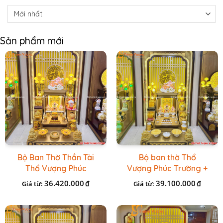
Sản phẩm mới
Bộ Ban Thờ Thần Tài
Bộ ban thờ Thổ
Thổ Vượng Phúc
Vượng Phúc Trường +
Trường + Bộ Đồ Sứ
Đồ Sứ Vàng Đá Cao
36.420.000
39.100.000
₫
₫
Giá từ:
Giá từ:
Cao Cấp Gấm Vàng
Cấp