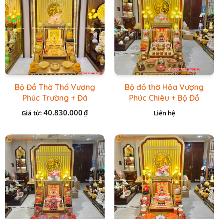
Bộ Đồ Thờ Thổ Vượng
Bộ đồ thờ Hỏa Vượng
Phúc Trường + Đá
Phúc Chiêu + Bộ Đồ
Onix Vàng
Thờ Đá Đỏ Bọc Đồng
40.830.000
₫
Giá từ:
Liên hệ
Cao cấp