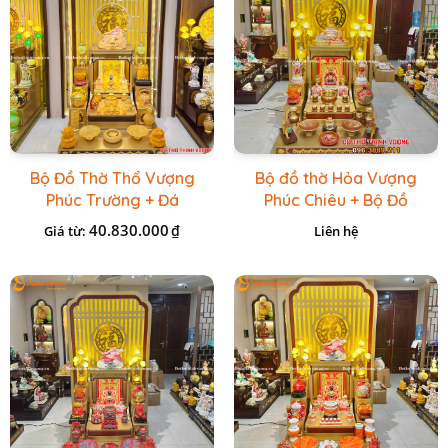
Bộ Đồ Thờ Thổ Vượng
Bộ đồ thờ Hỏa Vượng
Phúc Trường + Đá
Phúc Chiêu + Bộ Đồ
Onix Vàng
Thờ Đá Đỏ Bọc Đồng
40.830.000
₫
Giá từ:
Liên hệ
Cao cấp