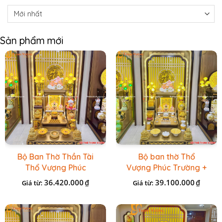
Sản phẩm mới
Bộ Ban Thờ Thần Tài
Bộ ban thờ Thổ
Thổ Vượng Phúc
Vượng Phúc Trường +
Trường + Bộ Đồ Sứ
Đồ Sứ Vàng Đá Cao
36.420.000
39.100.000
₫
₫
Giá từ:
Giá từ:
Cao Cấp Gấm Vàng
Cấp