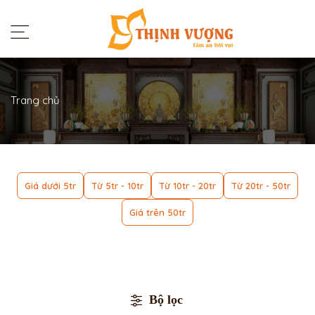
Trang chủ
Giá dưới 5tr
Từ 5tr - 10tr
Từ 10tr - 20tr
Từ 20tr - 50tr
Giá trên 50tr
Bộ lọc