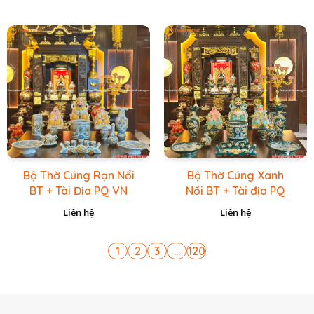
Bộ Thờ Cúng Rạn Nổi
Bộ Thờ Cúng Xanh
BT + Tài Địa PQ VN
Nổi BT + Tài địa PQ
Vàng Caro
VN Xanh Lục
Liên hệ
Liên hệ
1
2
3
...
120