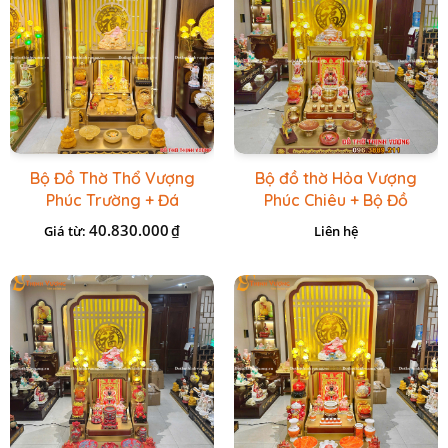
Bộ Đồ Thờ Thổ Vượng
Bộ đồ thờ Hỏa Vượng
Phúc Trường + Đá
Phúc Chiêu + Bộ Đồ
Onix Vàng
Thờ Đá Đỏ Bọc Đồng
40.830.000
₫
Giá từ:
Liên hệ
Cao cấp