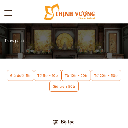
Trang chủ
Giá dưới 5tr
Từ 5tr - 10tr
Từ 10tr - 20tr
Từ 20tr - 50tr
Giá trên 50tr
Bộ lọc