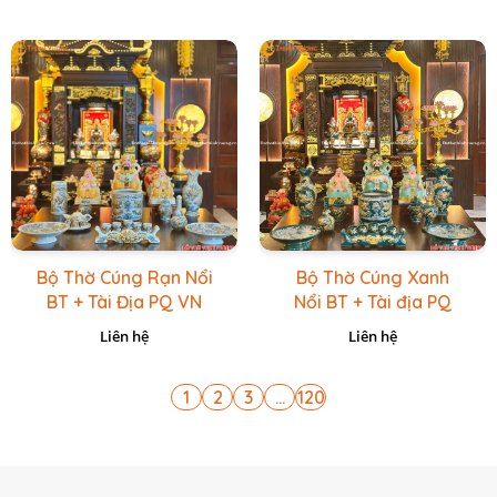
Bộ Thờ Cúng Rạn Nổi
Bộ Thờ Cúng Xanh
BT + Tài Địa PQ VN
Nổi BT + Tài địa PQ
Vàng Caro
VN Xanh Lục
Liên hệ
Liên hệ
1
2
3
...
120