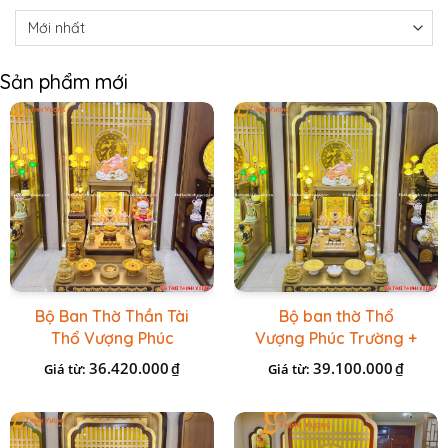
Sản phẩm mới
Bộ Ban Thờ Thần Tài
Bộ ban thờ Thổ
Thổ Vượng Phúc
Vượng Phúc Trường +
Trường + Bộ Đồ Sứ
Đồ Sứ Vàng Đá Cao
36.420.000
39.100.000
₫
₫
Giá từ:
Giá từ:
Cao Cấp Gấm Vàng
Cấp