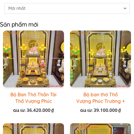
Sản phẩm mới
Bộ Ban Thờ Thần Tài
Bộ ban thờ Thổ
Thổ Vượng Phúc
Vượng Phúc Trường +
Trường + Bộ Đồ Sứ
Đồ Sứ Vàng Đá Cao
36.420.000
39.100.000
₫
₫
Giá từ:
Giá từ:
Cao Cấp Gấm Vàng
Cấp