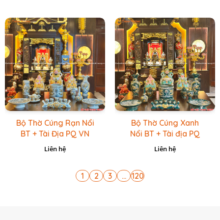
Bộ Thờ Cúng Rạn Nổi
Bộ Thờ Cúng Xanh
BT + Tài Địa PQ VN
Nổi BT + Tài địa PQ
Vàng Caro
VN Xanh Lục
Liên hệ
Liên hệ
1
2
3
...
120