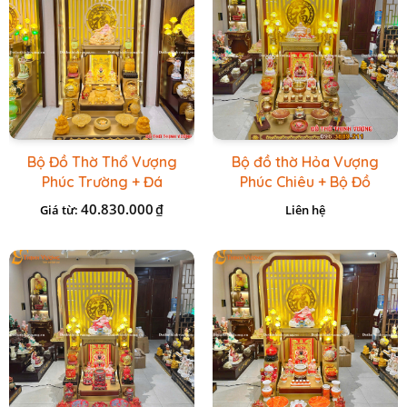
Bộ Đồ Thờ Thổ Vượng
Bộ đồ thờ Hỏa Vượng
Phúc Trường + Đá
Phúc Chiêu + Bộ Đồ
Onix Vàng
Thờ Đá Đỏ Bọc Đồng
40.830.000
₫
Giá từ:
Liên hệ
Cao cấp