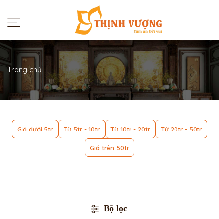
Trang chủ
Giá dưới 5tr
Từ 5tr - 10tr
Từ 10tr - 20tr
Từ 20tr - 50tr
Giá trên 50tr
Bộ lọc