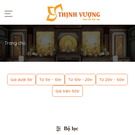
Trang chủ
Giá dưới 5tr
Từ 5tr - 10tr
Từ 10tr - 20tr
Từ 20tr - 50tr
Giá trên 50tr
Bộ lọc