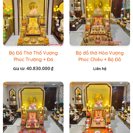
Bộ Đồ Thờ Thổ Vượng
Bộ đồ thờ Hỏa Vượng
Phúc Trường + Đá
Phúc Chiêu + Bộ Đồ
Onix Vàng
Thờ Đá Đỏ Bọc Đồng
40.830.000
₫
Giá từ:
Liên hệ
Cao cấp