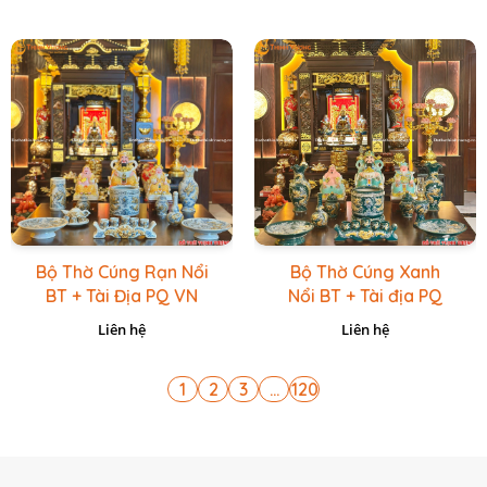
Bộ Thờ Cúng Rạn Nổi
Bộ Thờ Cúng Xanh
BT + Tài Địa PQ VN
Nổi BT + Tài địa PQ
Vàng Caro
VN Xanh Lục
Liên hệ
Liên hệ
1
2
3
...
120