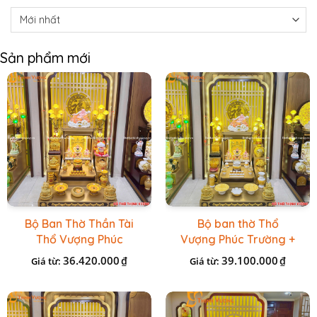
Sản phẩm mới
Bộ Ban Thờ Thần Tài
Bộ ban thờ Thổ
Thổ Vượng Phúc
Vượng Phúc Trường +
Trường + Bộ Đồ Sứ
Đồ Sứ Vàng Đá Cao
36.420.000
39.100.000
₫
₫
Giá từ:
Giá từ:
Cao Cấp Gấm Vàng
Cấp