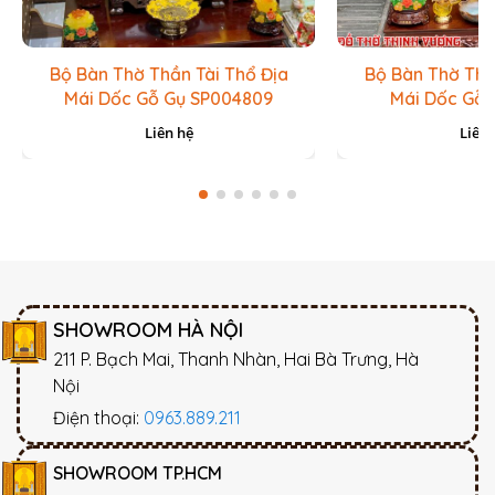
Bộ Bàn Thờ Thần Tài Thổ Địa
Bộ Bàn Thờ Thầ
Mái Dốc Gỗ Gụ SP004809
Mái Dốc Gỗ 
Liên hệ
Liên 
SHOWROOM HÀ NỘI
211 P. Bạch Mai, Thanh Nhàn, Hai Bà Trưng, Hà
Nội
Điện thoại:
0963.889.211
SHOWROOM TP.HCM