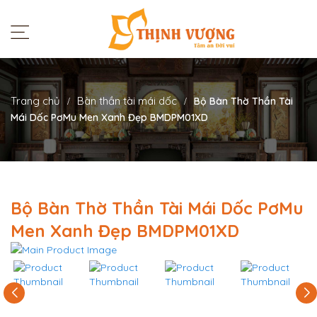
Trang chủ
Bàn thần tài mái dốc
Bộ Bàn Thờ Thần Tài
Mái Dốc PơMu Men Xanh Đẹp BMDPM01XD
Bộ Bàn Thờ Thần Tài Mái Dốc PơMu
Men Xanh Đẹp BMDPM01XD