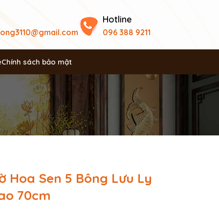
Hotline
uong3110@gmail.com
096 388 9211
ệ
Chính sách bảo mật
ờ Hoa Sen 5 Bông Lưu Ly
ao 70cm