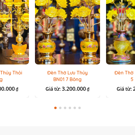
 Thủy Thỏi
Đèn Thờ Lưu Thủy
Đèn Thờ 
g
BN01 7 Bông
5
00.000
3.200.000
Giá từ:
Giá từ:
₫
₫