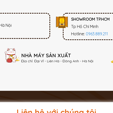
SHOWROOM TP.HCM
 Hà Nội
Tp Hồ Chí Minh
Hotline:
0963.889.211
NHÀ MÁY SẢN XUẤT
Địa chỉ: Đại Vĩ - Liên Hà - Đông Anh - Hà Nội
Liên hệ với chúng tôi