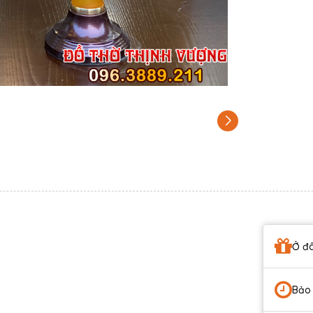
Ở đâ
Bảo