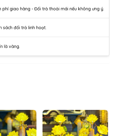
n phí giao hàng - Đổi trả thoải mái nếu không ưng ý.
h sách đổi trả linh hoạt.
ín là vàng.