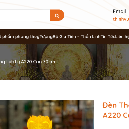
Email
thinhv
t phẩm phong thuỷ
Tượng
Bộ Gia Tiên – Thần Linh
Tin Tức
Liên h
ng Lưu Ly A220 Cao 70cm
Đèn Th
A220 C