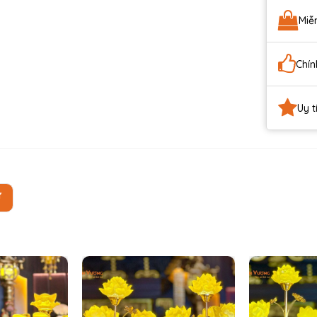
Miễ
Chín
Uy t
Ự