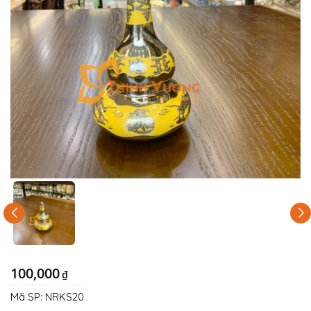
100,000
₫
Mã SP:
NRKS20