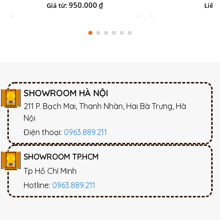
950.000
₫
Giá từ:
Liên 
SHOWROOM HÀ NỘI
211 P. Bạch Mai, Thanh Nhàn, Hai Bà Trưng, Hà
Nội
Điện thoại:
0963.889.211
SHOWROOM TP.HCM
Tp Hồ Chí Minh
Hotline:
0963.889.211