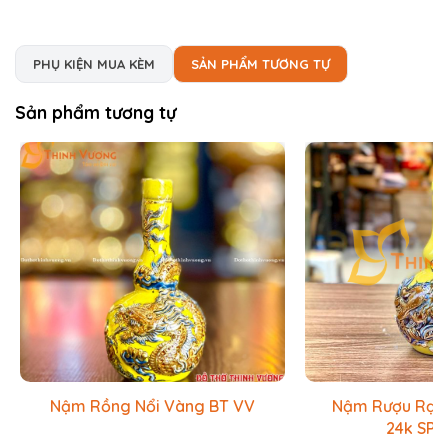
PHỤ KIỆN MUA KÈM
SẢN PHẨM TƯƠNG TỰ
Sản phẩm tương tự
Nậm Rồng Nổi Vàng BT VV
Nậm Rượu Rạn 
24k SP0