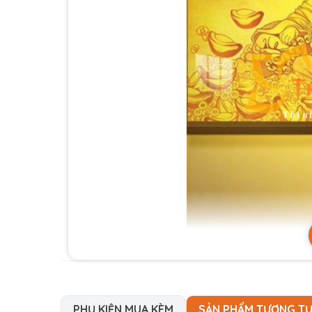
PHỤ KIỆN MUA KÈM
SẢN PHẨM TƯƠNG T