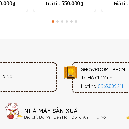
0.000
550.000
Giá từ:
Giá từ
₫
₫
SHOWROOM TP.HCM
 Hà Nội
Tp Hồ Chí Minh
Hotline:
0963.889.211
NHÀ MÁY SẢN XUẤT
Địa chỉ: Đại Vĩ - Liên Hà - Đông Anh - Hà Nội