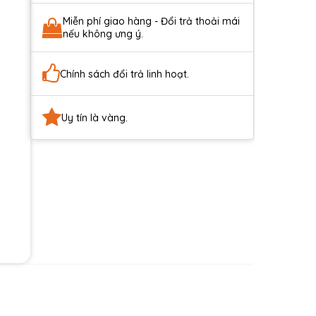
Miễn phí giao hàng - Đổi trả thoải mái
nếu không ưng ý.
Chính sách đổi trả linh hoạt.
Uy tín là vàng.