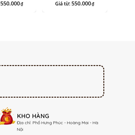
550.000
550.000
:
Giá từ:
Giá 
₫
₫
KHO HÀNG
Địa chỉ: Phố Hưng Phúc - Hoàng Mai - Hà
Nội