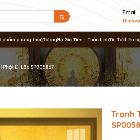
Email
thinhv
t phẩm phong thuỷ
Tượng
Bộ Gia Tiên – Thần Linh
Tin Tức
Liên h
ỉ Phật Di Lặc SP005867
Tranh T
SP0058