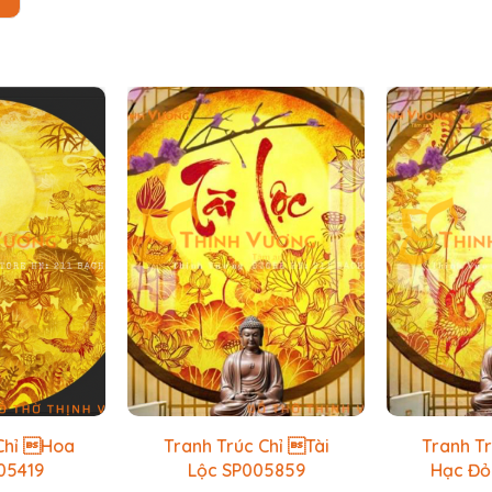
 Chỉ Hoa
Tranh Trúc Chỉ Tài
Tranh T
05419
Lộc SP005859
Hạc Đỏ