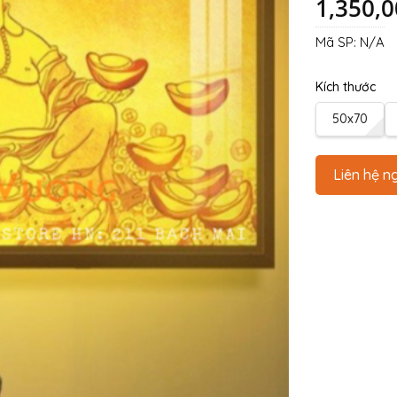
1,350,
Mã SP:
N/A
Kích thước
50x70
Liên hệ n