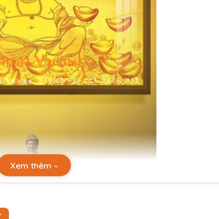
Xem thêm
Ự