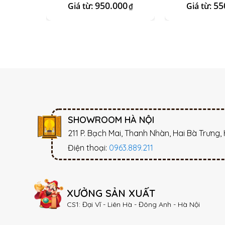
950.000
55
Giá từ:
Giá từ:
₫
SHOWROOM HÀ NỘI
211 P. Bạch Mai, Thanh Nhàn, Hai Bà Trưng,
Điện thoại:
0963.889.211
XƯỞNG SẢN XUẤT
CS1: Đại Vĩ - Liên Hà - Đông Anh - Hà Nội