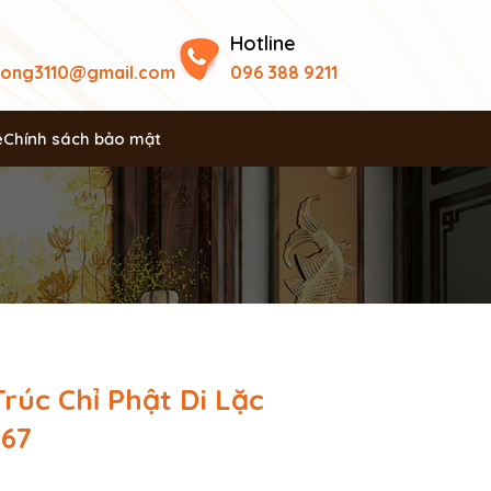
Hotline
uong3110@gmail.com
096 388 9211
ệ
Chính sách bảo mật
rúc Chỉ Phật Di Lặc
67