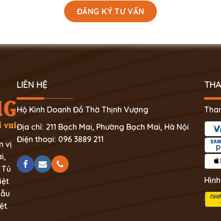
LIÊN HỆ
THA
Hộ Kinh Doanh Đồ Thờ Thịnh Vượng
Than
Địa chỉ: 211 Bạch Mai, Phường Bạch Mai, Hà Nội
Điện thoại: 096 3889 211
n vị
i,
 Tủ
Hình
iệt
mẫu
ệt.